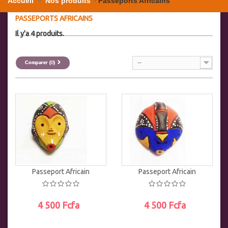
Accueil
Nos produits
Passeports Africains
PASSEPORTS AFRICAINS
Il y'a 4 produits.
--
Comparer (
0
)
Passeport Africain
Passeport Africain
4 500 Fcfa
4 500 Fcfa