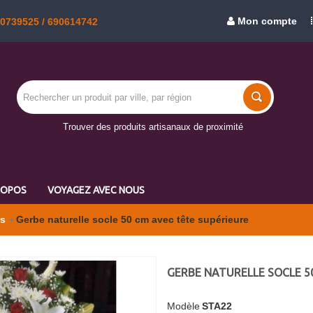
Mon compte
50739525 / 690614742
Trouver des produits artisanaux de proximité
ROPOS
VOYAGEZ AVEC NOUS
rs
Gerbe naturelle socle 50 cm avec tête supérieure
GERBE NATURELLE SOCLE 5
Modèle
STA22