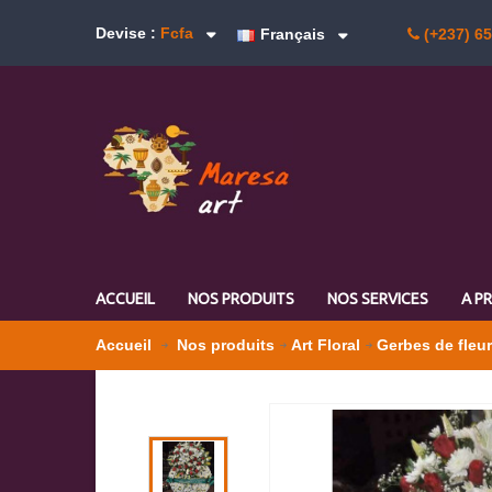
Devise :
Fcfa
Français
(+237) 6
ACCUEIL
NOS PRODUITS
NOS SERVICES
A P
Accueil
Nos produits
Art Floral
Gerbes de fleu