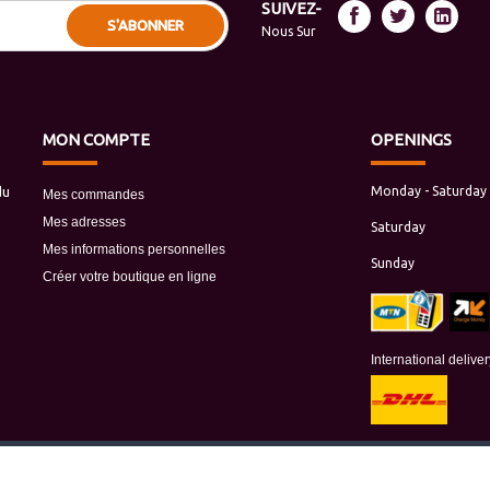
SUIVEZ-
S'ABONNER
Nous Sur
MON
COMPTE
OPENINGS
du
Monday - Saturday
Mes commandes
Mes adresses
Saturday
Mes informations personnelles
Sunday
Créer votre boutique en ligne
International delive