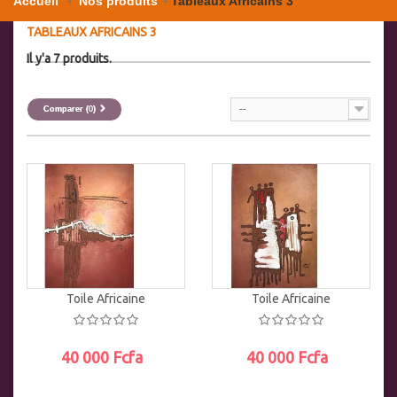
Accueil
Nos produits
Tableaux Africains 3
TABLEAUX AFRICAINS 3
Il y'a 7 produits.
--
Comparer (
0
)
Toile Africaine
Toile Africaine
40 000 Fcfa
40 000 Fcfa