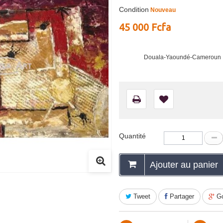
Condition
Nouveau
45 000 Fcfa
Douala-Yaoundé-Cameroun
Quantité
Ajouter au panier
Tweet
Partager
Go