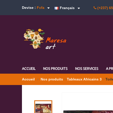
Devise :
Fcfa
Français
(+237) 6
ACCUEIL
NOS PRODUITS
NOS SERVICES
A P
Accueil
Nos produits
Tableaux Africains 3
Toil