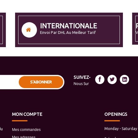
INTERNATIONALE
Envoi Par DHL Au Meilleur Tarif
V
SUIVEZ-
S'ABONNER
Nous Sur
MON
COMPTE
OPENINGS
du
Monday - Saturday
Mes commandes
Mes adresses